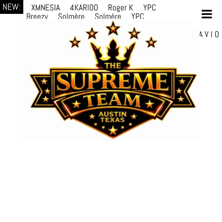
NEW:
XMNESIA
4KARIOO
Roger K
YPC
Breezy
Solmère
Solmère
YPC
Breezy
prodWithLuv2
d4re
Alexa Kate
Danni
Boi
Danni Boi
dylanvh.
Luh Jxyy
loverevil
A V I O
7
Marion Julius
selektivv
LuQiTo
Somniak